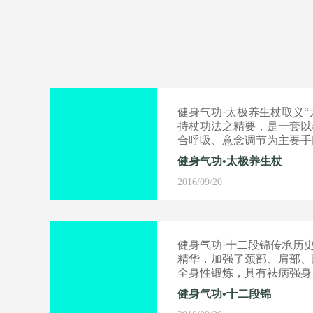
健身气功·太极养生杖取义“
持杖功法之精要，是一套以
合呼吸、意念调节为主要手
健身气功•太极养生杖
2016/09/20
健身气功·十二段锦传承历
精华，加强了颈部、肩部、
全身性锻炼，具有祛病强身、**
效。
健身气功•十二段锦