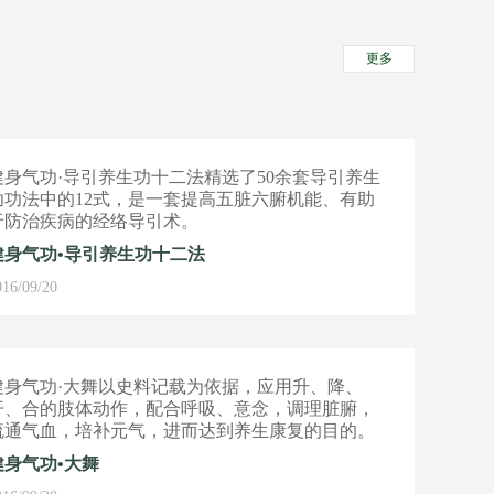
更多
健身气功·导引养生功十二法精选了50余套导引养生
功功法中的12式，是一套提高五脏六腑机能、有助
于防治疾病的经络导引术。
健身气功•导引养生功十二法
016/09/20
健身气功·大舞以史料记载为依据，应用升、降、
开、合的肢体动作，配合呼吸、意念，调理脏腑，
疏通气血，培补元气，进而达到养生康复的目的。
健身气功•大舞