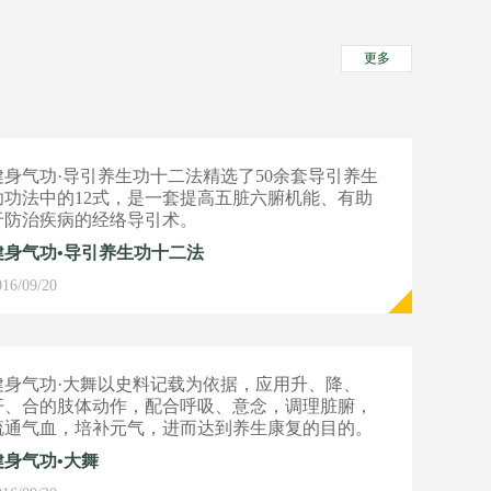
更多
健身气功·导引养生功十二法精选了50余套导引养生
功功法中的12式，是一套提高五脏六腑机能、有助
于防治疾病的经络导引术。
健身气功•导引养生功十二法
016/09/20
健身气功·大舞以史料记载为依据，应用升、降、
开、合的肢体动作，配合呼吸、意念，调理脏腑，
疏通气血，培补元气，进而达到养生康复的目的。
健身气功•大舞